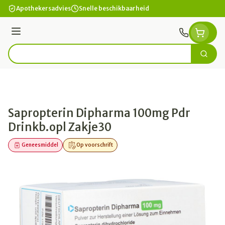
Ga naar de inhoud
Apothekersadvies
Snelle beschikbaarheid
Menu
Zoek
Product, merk, categorie...
Sapropterin Dipharma 100mg Pdr
Drinkb.opl Zakje30
Geneesmiddel
Op voorschrift