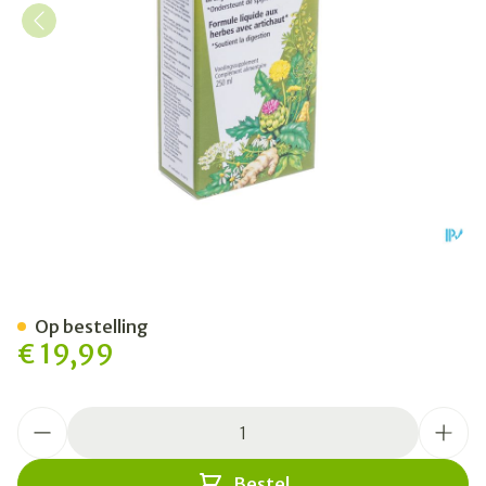
Salus Galaxier Artisjok Elixi
Op bestelling
€ 19,99
Aantal
Bestel