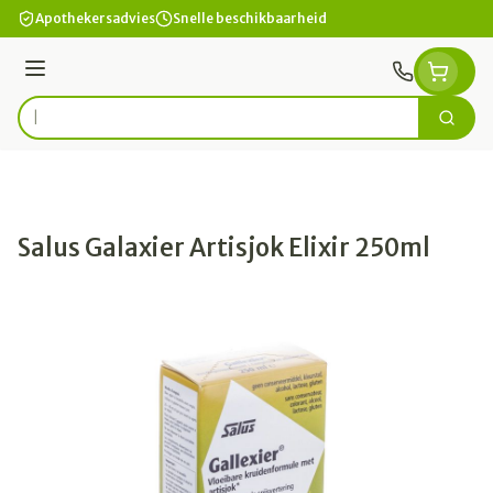
Ga naar de inhoud
Apothekersadvies
Snelle beschikbaarheid
Menu
Zoek
Product, merk, categorie...
Salus Galaxier Artisjok Elixir 250ml