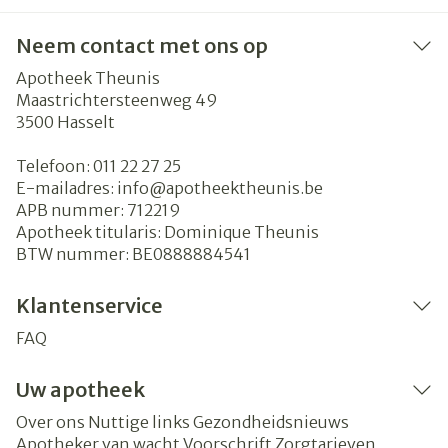
Neem contact met ons op
Apotheek Theunis
Maastrichtersteenweg 49
3500
Hasselt
Telefoon:
011 22 27 25
E-mailadres:
info@
apotheektheunis.be
APB nummer:
712219
Apotheek titularis:
Dominique Theunis
BTW nummer:
BE0888884541
Klantenservice
FAQ
Uw apotheek
Over ons
Nuttige links
Gezondheidsnieuws
Apotheker van wacht
Voorschrift
Zorgtarieven