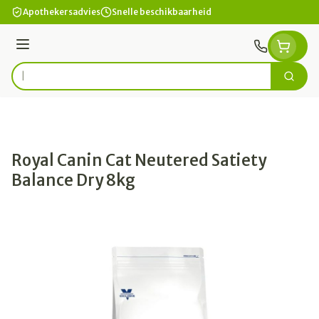
Ga naar de inhoud
Apothekersadvies
Snelle beschikbaarheid
Menu
Zoek
Product, merk, categorie...
Royal Canin Cat Neutered Satiety
Balance Dry 8kg