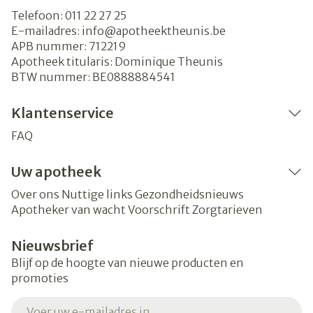
Telefoon:
011 22 27 25
E-mailadres:
info@
apotheektheunis.be
APB nummer:
712219
Apotheek titularis:
Dominique Theunis
BTW nummer:
BE0888884541
Klantenservice
FAQ
Uw apotheek
Over ons
Nuttige links
Gezondheidsnieuws
Apotheker van wacht
Voorschrift
Zorgtarieven
Nieuwsbrief
Blijf op de hoogte van nieuwe producten en
promoties
E-mail adres