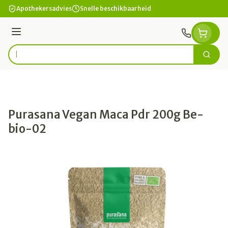
Ga naar de inhoud
Apothekersadvies
Snelle beschikbaarheid
Menu
Zoek
Product, merk, categorie...
Purasana Vegan Maca Pdr 200g Be-
bio-02