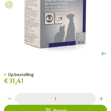
Pronefra Liq Ora 60ml
Op bestelling
€ 31,41
Aantal
Bestel