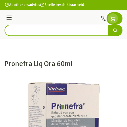
Ga naar de inhoud
Apothekersadvies
Snelle beschikbaarheid
Menu
Zoek
Product, merk, categorie...
Pronefra Liq Ora 60ml