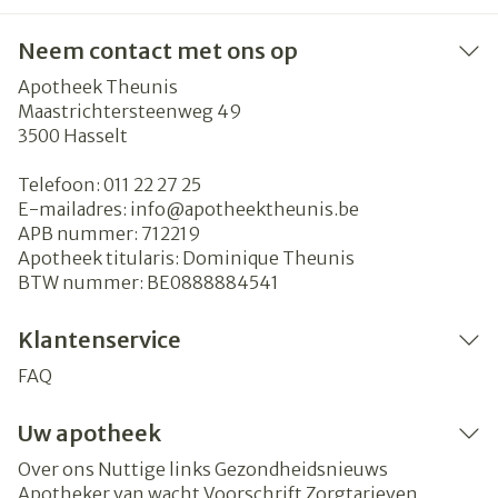
Neem contact met ons op
Apotheek Theunis
Maastrichtersteenweg 49
3500
Hasselt
Telefoon:
011 22 27 25
E-mailadres:
info@
apotheektheunis.be
APB nummer:
712219
Apotheek titularis:
Dominique Theunis
BTW nummer:
BE0888884541
Klantenservice
FAQ
Uw apotheek
Over ons
Nuttige links
Gezondheidsnieuws
Apotheker van wacht
Voorschrift
Zorgtarieven