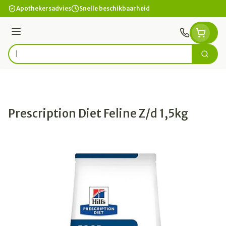
Ga naar de inhoud
Apothekersadvies
Snelle beschikbaarheid
Menu
Zoek
Product, merk, categorie...
Prescription Diet Feline Z/d 1,5kg