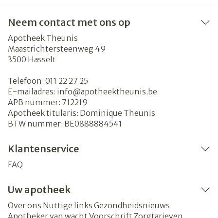
Neem contact met ons op
Apotheek Theunis
Maastrichtersteenweg 49
3500
Hasselt
Telefoon:
011 22 27 25
E-mailadres:
info@
apotheektheunis.be
APB nummer:
712219
Apotheek titularis:
Dominique Theunis
BTW nummer:
BE0888884541
Klantenservice
FAQ
Uw apotheek
Over ons
Nuttige links
Gezondheidsnieuws
Apotheker van wacht
Voorschrift
Zorgtarieven