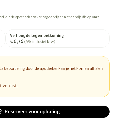
rapie
Toon meer
Diagnosetesten en
 stress
Vlooien en teken
l je in de apotheek een verlaagde prijs en niet de prijs die op onze
meetapparatuur
Oren
Mond en keel
Alcoholtest
ng
Oordopjes
Zuigtabletten
therapie -
Mond, muil of snavel
Verhoogde tegemoetkoming
Bloeddrukmeter
ls
d
 en -druppels
Oorreiniging
Spray - oplossing
€ 6,76
(6% inclusief btw)
Cholesteroltest
l
zen
Oordruppels
Hartslagmeter
n
hulpmiddelen
Toon meer
 Na beoordeling door de apotheker kan je het komen afhalen
t vereist.
Ergonomie
herming
nning en -
Hygiëne
Aambeien
s
Ademhaling en zuurstof
Bad en douche
je
Badkamer
Reserveer
voor ophaling