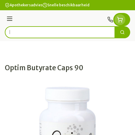
Ga naar de inhoud
Apothekersadvies
Snelle beschikbaarheid
Menu
Zoek
Product, merk, categorie...
Optim Butyrate Caps 90