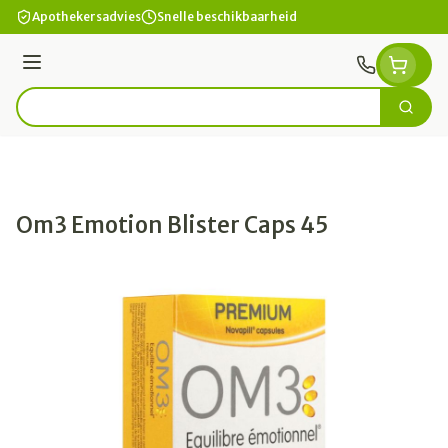
Ga naar de inhoud
Apothekersadvies
Snelle beschikbaarheid
Menu
Zoek
Product, merk, categorie...
Om3 Emotion Blister Caps 45