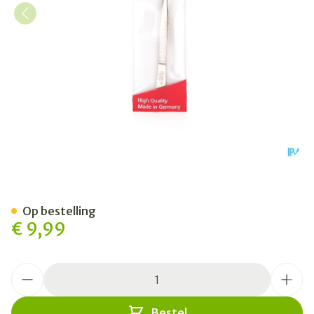
Nippes Tekenpincet Metaal
Op bestelling
€ 9,99
Aantal
Bestel