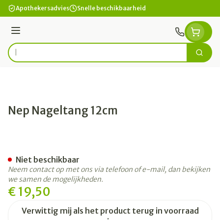
Ga naar de inhoud
Apothekersadvies
Snelle beschikbaarheid
Menu
Zoek
Product, merk, categorie...
Nep Nageltang 12cm
Nep Nageltang 12cm
Niet beschikbaar
Neem contact op met ons via telefoon of e-mail, dan bekijken
we samen de mogelijkheden.
€ 19,50
Verwittig mij als het product terug in voorraad