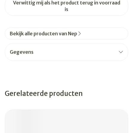
Verwittig mij als het product terug in voorraad
is
Bekijk alle producten van Nep
Gegevens
Gerelateerde producten
Navigeren door de elementen van de carrousel is mogelijk
Druk om carrousel over te slaan
Druk op om naar carrouselnavigatie te gaan