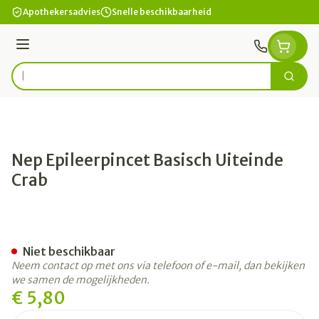
Ga naar de inhoud
Apothekersadvies
Snelle beschikbaarheid
Menu
Zoek
Product, merk, categorie...
Nep Epileerpincet Basisch Uiteinde
Crab
Nep Epileerpincet Basisch U
Niet beschikbaar
Neem contact op met ons via telefoon of e-mail, dan bekijken
we samen de mogelijkheden.
€ 5,80