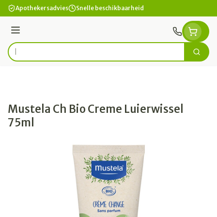
Ga naar de inhoud
Apothekersadvies
Snelle beschikbaarheid
Menu
Zoek
Product, merk, categorie...
Mustela Ch Bio Creme Luierwissel
75ml