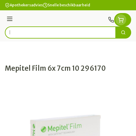
Ga naar de inhoud
Apothekersadvies
Snelle beschikbaarheid
Menu
Zoek
Product, merk, categorie...
Mepitel Film 6x 7cm 10 296170