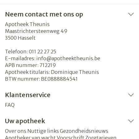
Neem contact met ons op
Apotheek Theunis
Maastrichtersteenweg 49
3500
Hasselt
Telefoon:
011 22 27 25
E-mailadres:
info@
apotheektheunis.be
APB nummer:
712219
Apotheek titularis:
Dominique Theunis
BTW nummer:
BE0888884541
Klantenservice
FAQ
Uw apotheek
Over ons
Nuttige links
Gezondheidsnieuws
Apotheker van wacht
Voorschrift
Zorgtarieven