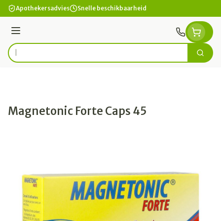
Ga naar de inhoud
Apothekersadvies
Snelle beschikbaarheid
Menu
Zoek
Product, merk, categorie...
Magnetonic Forte Caps 45