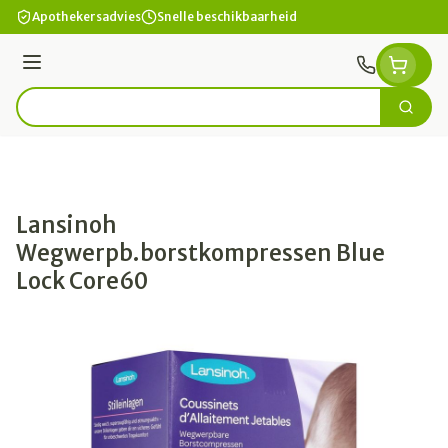
Ga naar de inhoud
Apothekersadvies
Snelle beschikbaarheid
Menu
Zoek
Product, merk, categorie...
Lansinoh
Wegwerpb.borstkompressen Blue
Lock Core60