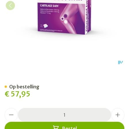
Glucadol Twin Tabl 2x112 N
Op bestelling
€ 57,95
Aantal
Bestel