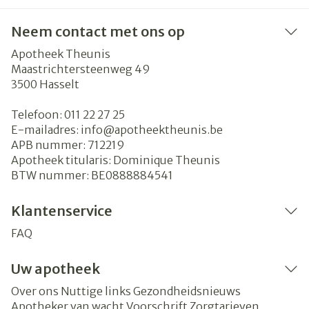
Neem contact met ons op
Apotheek Theunis
Maastrichtersteenweg 49
3500
Hasselt
Telefoon:
011 22 27 25
E-mailadres:
info@
apotheektheunis.be
APB nummer:
712219
Apotheek titularis:
Dominique Theunis
BTW nummer:
BE0888884541
Klantenservice
FAQ
Uw apotheek
Over ons
Nuttige links
Gezondheidsnieuws
Apotheker van wacht
Voorschrift
Zorgtarieven