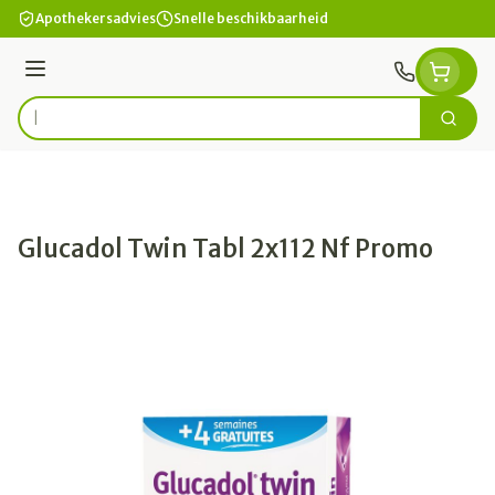
Ga naar de inhoud
Apothekersadvies
Snelle beschikbaarheid
Menu
Zoek
Product, merk, categorie...
Glucadol Twin Tabl 2x112 Nf Promo