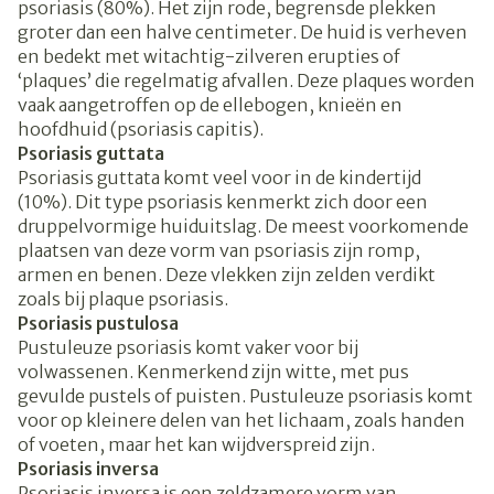
psoriasis (80%). Het zijn rode, begrensde plekken
groter dan een halve centimeter. De huid is verheven
en bedekt met witachtig-zilveren erupties of
‘plaques’ die regelmatig afvallen. Deze plaques worden
vaak aangetroffen op de ellebogen, knieën en
hoofdhuid (psoriasis capitis).
Psoriasis guttata
Psoriasis guttata komt veel voor in de kindertijd
(10%). Dit type psoriasis kenmerkt zich door een
druppelvormige huiduitslag. De meest voorkomende
plaatsen van deze vorm van psoriasis zijn romp,
armen en benen. Deze vlekken zijn zelden verdikt
zoals bij plaque psoriasis.
Psoriasis pustulosa
Pustuleuze psoriasis komt vaker voor bij
volwassenen. Kenmerkend zijn witte, met pus
gevulde pustels of puisten. Pustuleuze psoriasis komt
voor op kleinere delen van het lichaam, zoals handen
of voeten, maar het kan wijdverspreid zijn.
Psoriasis inversa
Psoriasis inversa is een zeldzamere vorm van