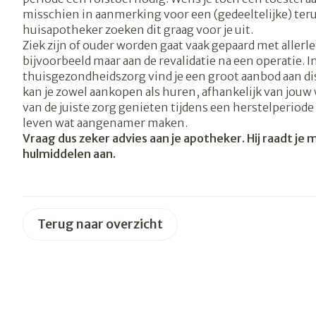
misschien in aanmerking voor een (gedeeltelijke) terug
Vitaliteit 50+
huisapotheker zoeken dit graag voor je uit.
Toon submenu voor Vitalitei
Thuiszorg
Nagels en ho
Ziek zijn of ouder worden gaat vaak gepaard met allerle
Mond
Huid
Plantaardige o
bijvoorbeeld maar aan de revalidatie na een operatie.
Natuur geneeskunde
Batterijen
thuisgezondheidszorg vind je een groot aanbod aan d
Toon submenu voor Natuur 
Droge mond
Ontsmetten e
kan je zowel aankopen als huren, afhankelijk van jouw
Toebehoren
Spijsvertering
Thuiszorg en EHBO
desinfecteren
van de juiste zorg genieten tijdens een herstelperiode o
Elektrische
Toon submenu voor Thuiszo
Steriel materi
leven wat aangenamer maken.
tandenborstel
Schimmels
Dieren en insecten
Vraag dus zeker advies aan je apotheker. Hij raadt je m
Vacht, huid of
Interdentaal - 
Koortsblaasjes 
Toon submenu voor Dieren e
hulmiddelen aan.
Kunstgebit
Jeuk
Geneesmiddelen
Toon submenu voor Geneesm
Toon meer
Terug naar overzicht
Aerosoltherap
zuurstof
Voeten en be
Zware benen
Aerosol toeste
Droge voeten, 
Tabletten
kloven
Aerosol access
Creme, gel en 