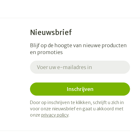
s
Bed
Doorliggen - decubitis
ing zon
Toon meer
gie
Urinewegen
Nieuwsbrief
Blijf op de hoogte van nieuwe producten
eid, spanning
Stoppen met roken
en promoties
t en intieme
en
Gezichtsreiniging -
Instrumenten
E-mail adres
 -
ontschminken
sche
Anti tumor middelen
en
Reinigingsmelk, - crème,
tie
-olie en gel
Inschrijven
Anesthesie
ijn
Tonic - lotion
Door op inschrijven te klikken, schrijft u zich in
voor onze nieuwsbrief en gaat u akkoord met
rzorging
Micellair water
onze
privacy policy
.
hie
Diverse
Specifiek voor de ogen
oet
geneesmiddelen
Toon meer