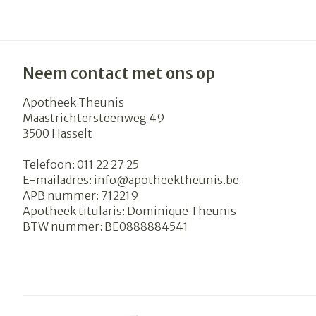
Blaren
Zuurstof
Eelt
Ademhalingsst
Eksteroog - l
Neem contact met ons op
Toon meer
Apotheek Theunis
Spieren en ge
Maastrichtersteenweg 49
3500
Hasselt
Specifiek voo
Naalden en sp
Telefoon:
011 22 27 25
Infecties
Lichaamsverz
Spuiten
E-mailadres:
info@
apotheektheunis.be
Deodorant
Oplossing voor
APB nummer:
712219
Apotheek titularis:
Dominique Theunis
Gezichtsverzo
Naalden
Luizen
BTW nummer:
BE0888884541
Haarverzorgin
Naalden voor 
- pennaalden
Diagnostica
Toon meer