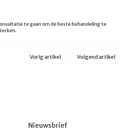
erende
Parfums en
geurproducten
consultatie te gaan om de beste behandeling te
sterken.
Vorig artikel
Volgend artikel
CBD
Nieuwsbrief