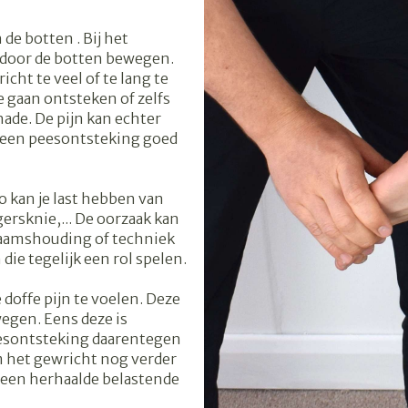
warmtethe
de botten . Bij het
t 50+ categorie
Wondzorg
EHBO
even
Spieren en gewrichten
Gemoed en
rdoor de botten bewegen.
Neus
Ogen
Ogen
Neus
lie
Homeopathie
cht te veel of te lang te
Vilt
Podologie
 gaan ontsteken of zelfs
geneeskunde categorie
n
Spray
Ooginfecties
Oogspoeli
Tabletten
hade. De pijn kan echter
Handschoenen
Cold - Hot 
Oren
Ogen
m een peesontsteking goed
Anti allergische en anti
Oogdruppe
warm/kou
Neussprays
rg en EHBO categorie
aal
Wondhelend
s
inflammatoire middelen
Creme - ge
Verbanddo
Brandwonden
 pluimen
Accessoires
flos
- antiviraal
Ontzwellende middelen
n insecten categorie
 kan je last hebben van
Droge oge
Medische 
Toon meer
ersknie,... De oorzaak kan
Glaucoom
Toon meer
haamshouding of techniek
iddelen categorie
Toon meer
die tegelijk een rol spelen.
doffe pijn te voelen. Deze
ie en
Diabetes
Stoma
wegen. Eens deze is
nen
Nagels
Hart- en bloedvaten
Zonnebesc
Bloedverdu
eesontsteking daarentegen
Bloedglucosemeter
Stomazakje
stolling
m het gewricht nog verder
llen
eelt en
Nagellak
Aftersun
j een herhaalde belastende
Teststrips en naalden
Stomaplaat
oires
spray
Kalk- en schimmelnagels
Lippen