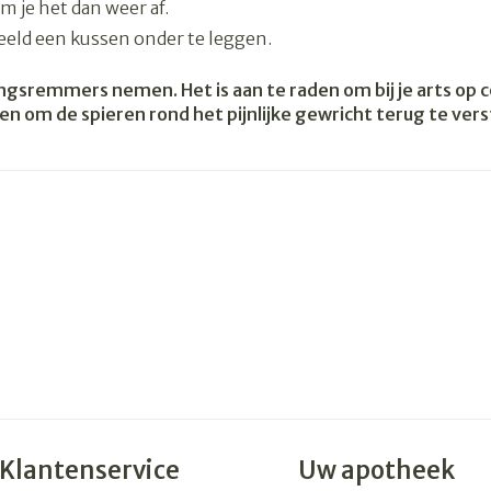
 je het dan weer af.
eeld een kussen onder te leggen.
rging
Supplementen
Insectenw
n
Mondmaskers
middelen
ingsremmers nemen. Het is aan te raden om bij je arts op 
nissen
oen om de spieren rond het pijnlijke gewricht terug te ver
 -
uid
id
Zelfbruiner
Scheren
Klantenservice
Uw apotheek