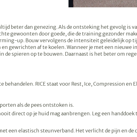
Overige diabetes
Accessoire
Nagelbijten
producten
Zonnebank
Nagelversterkend
Naalden voor
Voorbereid
elsel
Hormonaal stelsel
Gynaecolo
ikdoorn
insulinespuiten
tijd beter dan genezing. Als de ontsteking het gevolg is va
Toon meer
Toon meer
echte gewoonten door goede, die de training gezonder mak
Toon meer
ming-up. Bouw vervolgens de intensiteit geleidelijk op tij
wrichten
Zenuwstelsel
Slapeloosh
 en gewrichten af te koelen. Wanneer je met een nieuwe int
en stress
n de spieren op te bouwen. Daarnaast is het beter om regel
r mannen
uiten
Make-up
Sondes, baxters en
Seksualitei
Bandages 
catheters
hygiene
Orthopedie
Immuniteit
orthopedi
Allergie
orging
Make-up penselen en
verbanden
Sondes
Condooms 
gebruiksvoorwerpen
behandelen. RICE staat voor Rest, Ice, Compression en Elev
 injectie
anticoncep
Accessoires voor sondes
Eyeliner - oogpotlood
Buik
rging
Acne
Oor
Intiem welz
Baxters
Mascara
Arm
g en -uitval
insulinepen
porten als de pees ontstoken is.
Intieme ve
Catheters
Oogschaduw
Elleboog
e nooit direct op je huid mag aanbrengen. Leg een handdoek 
Afslanken
Homeopat
Massage
Toon meer
Enkel en v
Toon meer
et een elastisch steunverband. Het verlicht de pijn en de 
Toon meer