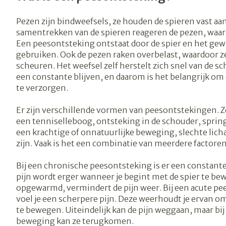
Vitaliteit 50+
Pezen zijn bindweefsels, ze houden de spieren vast aan 
Toon submenu voor Vitalitei
Thuiszorg
Nagels en ho
samentrekken van de spieren reageren de pezen, waa
Mond
Huid
Plantaardige o
Een peesontsteking ontstaat door de spier en het gewri
Natuur geneeskunde
Batterijen
gebruiken. Ook de pezen raken overbelast, waardoor ze
Toon submenu voor Natuur 
Droge mond
Ontsmetten e
scheuren. Het weefsel zelf herstelt zich snel van de sc
Toebehoren
Spijsvertering
Thuiszorg en EHBO
desinfecteren
een constante blijven, en daarom is het belangrijk o
Elektrische
Toon submenu voor Thuiszo
Steriel materi
te verzorgen.
tandenborstel
Schimmels
Dieren en insecten
Vacht, huid of
Interdentaal - 
Koortsblaasjes 
Toon submenu voor Dieren e
Er zijn verschillende vormen van peesontstekingen. Zo
een tenniselleboog, ontsteking in de schouder, spring
Kunstgebit
Jeuk
Geneesmiddelen
een krachtige of onnatuurlijke beweging, slechte lic
Toon submenu voor Geneesm
Toon meer
zijn. Vaak is het een combinatie van meerdere factoren 
Bij een chronische peesontsteking is er een constante 
Aerosoltherap
pijn wordt erger wanneer je begint met de spier te be
zuurstof
Voeten en be
Zware benen
opgewarmd, vermindert de pijn weer. Bij een acute p
voel je een scherpere pijn. Deze weerhoudt je ervan o
Aerosol toeste
Droge voeten, 
Tabletten
te bewegen. Uiteindelijk kan de pijn weggaan, maar bi
kloven
Aerosol access
beweging kan ze terugkomen.
Creme, gel en 