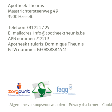
Apotheek Theunis
Maastrichtersteenweg 49
3500
Hasselt
Telefoon:
011 22 27 25
E-mailadres:
info@
apotheektheunis.be
APB nummer:
712219
Apotheek titularis:
Dominique Theunis
BTW nummer:
BE0888884541
Algemene verkoopsvoorwaarden
Privacy disclaimer
Cooki