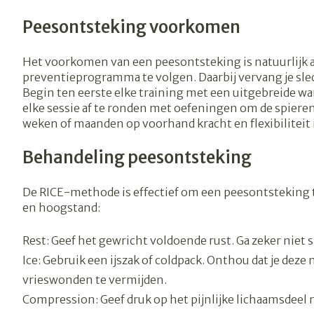
Blaren
Zuurstof
Peesontsteking voorkomen
Eelt
Ademhalingsst
Eksteroog - l
Het voorkomen van een peesontsteking is natuurlijk al
preventieprogramma te volgen. Daarbij vervang je sl
Toon meer
Begin ten eerste elke training met een uitgebreide war
Spieren en ge
elke sessie af te ronden met oefeningen om de spieren
weken of maanden op voorhand kracht en flexibiliteit i
Specifiek voo
Naalden en sp
Behandeling peesontsteking
Infecties
Lichaamsverz
Spuiten
De RICE-methode is effectief om een peesontsteking te 
Deodorant
Oplossing voor
en hoogstand:
Gezichtsverzo
Naalden
Luizen
Haarverzorgin
Naalden voor 
Rest: Geef het gewricht voldoende rust. Ga zeker niet s
- pennaalden
Ice: Gebruik een ijszak of coldpack. Onthou dat je dez
Diagnostica
Toon meer
vrieswonden te vermijden.
Compression: Geef druk op het pijnlijke lichaamsdeel m