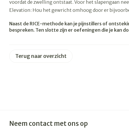
voordat de zwelling ontstaat. Voor het slapengaan neem
Haar
Elevation: Hou het gewricht omhoog door er bijvoorb
Gezichtsverzo
Pillendozen e
Naast de RICE-methode kan je pijnstillers of ontstek
accessoires
Pigmentstoor
bespreken. Ten slotte zijn er oefeningen die je kan d
Gevoelige huid
geïrriteerde h
Gemengde hu
Terug naar overzicht
Doffe huid
Toon meer
Snurken
Neem contact met ons op