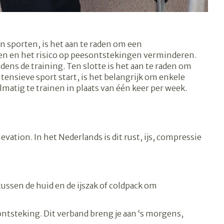
s
Bed
Doorliggen - decubitis
ing zon
Toon meer
gie
Urinewegen
n sporten, is het aan te raden om een
en en het risico op peesontstekingen verminderen.
dens de training. Ten slotte is het aan te raden om
eid, spanning
Stoppen met roken
ensieve sport start, is het belangrijk om enkele
matig te trainen in plaats van één keer per week.
t en intieme
en
Gezichtsreiniging -
Instrumenten
 -
ontschminken
sche
Anti tumor middelen
en
Reinigingsmelk, - crème,
ation. In het Nederlands is dit rust, ijs, compressie
tie
-olie en gel
Anesthesie
ijn
Tonic - lotion
rzorging
Micellair water
tussen de huid en de ijszak of coldpack om
hie
Diverse
Specifiek voor de ogen
oet
geneesmiddelen
Toon meer
ontsteking. Dit verband breng je aan ‘s morgens,