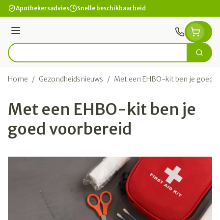
Ga naar de inhoud
Apothekersadvies
Snelle beschikbaarheid
Menu
Zoek
Product, merk, categorie...
Home
/
Gezondheidsnieuws
/
Met een EHBO-kit ben je goed v
Met een EHBO-kit ben je
goed voorbereid