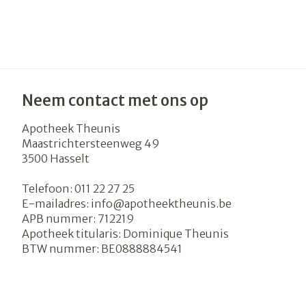
Haar
Gezichtsverzo
Pillendozen e
accessoires
Pigmentstoor
Gevoelige huid
Neem contact met ons op
geïrriteerde h
Gemengde hu
Apotheek Theunis
Maastrichtersteenweg 49
Doffe huid
3500
Hasselt
Toon meer
Telefoon:
011 22 27 25
E-mailadres:
info@
apotheektheunis.be
APB nummer:
712219
Snurken
Apotheek titularis:
Dominique Theunis
BTW nummer:
BE0888884541