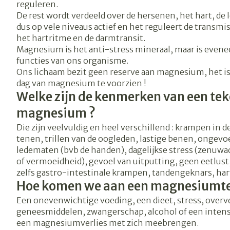
reguleren.
De rest wordt verdeeld over de hersenen, het hart, de l
Vitaliteit 50+
dus op vele niveaus actief en het reguleert de transm
Toon submenu voor Vitalitei
Thuiszorg
Nagels en ho
het hartritme en de darmtransit.
Mond
Huid
Plantaardige o
Natuur geneeskunde
Magnesium is het anti-stress mineraal, maar is evene
Batterijen
Toon submenu voor Natuur 
functies van ons organisme.
Droge mond
Ontsmetten e
Toebehoren
Spijsvertering
Ons lichaam bezit geen reserve aan magnesium, het is
Thuiszorg en EHBO
desinfecteren
Elektrische
dag van magnesium te voorzien !
Toon submenu voor Thuiszo
Steriel materi
tandenborstel
Schimmels
Welke zijn de kenmerken van een tek
Dieren en insecten
Vacht, huid of
Interdentaal - 
Koortsblaasjes 
magnesium ?
Toon submenu voor Dieren e
Kunstgebit
Jeuk
Die zijn veelvuldig en heel verschillend : krampen in de
Geneesmiddelen
tenen, trillen van de oogleden, lastige benen, ongevoe
Toon submenu voor Geneesm
Toon meer
ledematen (bvb de handen), dagelijkse stress (zenuwa
of vermoeidheid), gevoel van uitputting, geen eetlust,
zelfs gastro-intestinale krampen, tandengeknars, har
Aerosoltherap
Hoe komen we aan een magnesiumte
zuurstof
Voeten en be
Zware benen
Een onevenwichtige voeding, een dieet, stress, ove
Aerosol toeste
Droge voeten, 
Tabletten
geneesmiddelen, zwangerschap, alcohol of een intens
kloven
een magnesiumverlies met zich meebrengen.
Aerosol access
Creme, gel en 