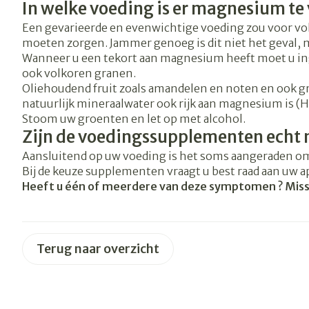
In welke voeding is er magnesium te
Blaren
Zuurstof
Een gevarieerde en evenwichtige voeding zou voor 
Eelt
moeten zorgen. Jammer genoeg is dit niet het geval,
Ademhalingsst
Eksteroog - l
Wanneer u een tekort aan magnesium heeft moet u ing
ook volkoren granen.
Toon meer
Oliehoudend fruit zoals amandelen en noten en ook gro
Spieren en ge
natuurlijk mineraalwater ook rijk aan magnesium is (He
Stoom uw groenten en let op met alcohol.
Zijn de voedingssupplementen echt 
Specifiek voo
Naalden en sp
Aansluitend op uw voeding is het soms aangeraden 
Infecties
Lichaamsverz
Spuiten
Bij de keuze supplementen vraagt u best raad aan uw a
Heeft u één of meerdere van deze symptomen ? Missc
Deodorant
Oplossing voor
Gezichtsverzo
Naalden
Luizen
Haarverzorgin
Naalden voor 
Terug naar overzicht
- pennaalden
Diagnostica
Toon meer