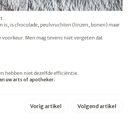
s
Bed
Doorliggen - decubitis
ing zon
t.
Toon meer
gie
Urinewegen
is, is chocolade, peulvruchten (linzen, bonen) maar
de voorkeur. Men mag tevens niet vergeten dat
eid, spanning
Stoppen met roken
t en intieme
en
Gezichtsreiniging -
Instrumenten
 -
ontschminken
sche
Anti tumor middelen
n hebben niet dezelfde efficiëntie.
en
Reinigingsmelk, - crème,
n uw arts of apotheker.
tie
-olie en gel
Anesthesie
ijn
Tonic - lotion
rzorging
Micellair water
Vorig artikel
Volgend artikel
hie
Diverse
Specifiek voor de ogen
oet
geneesmiddelen
Toon meer