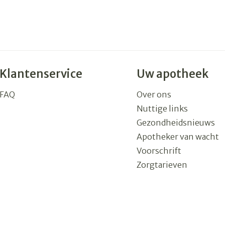
rging
Supplementen
Insectenw
n
Mondmaskers
middelen
nissen
 -
Klantenservice
Uw apotheek
uid
id
FAQ
Over ons
Nuttige links
Gezondheidsnieuws
Apotheker van wacht
Voorschrift
Zorgtarieven
Zelfbruiner
Scheren