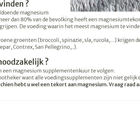
Overige diabetes
Accessoire
 vinden ?
Nagelbijten
producten
Zonnebank
voldoende magnesium
Nagelversterkend
Naalden voor
Voorbereid
 meer dan 80% van de bevolking heeft een magnesiumtekor
elsel
Hormonaal stelsel
Gynaecolo
ikdoorn
insulinespuiten
rijpen. De voeding waarin het meest magnesium te vinden 
Toon meer
Toon meer
Toon meer
ene groenten (broccoli, spinazie, sla, rucola,…) krijgen 
wrichten
Zenuwstelsel
Slapeloosh
par, Contrex, San Pellegrino,..).
en stress
noodzakelijk ?
r mannen
uiten
Make-up
Sondes, baxters en
Seksualitei
Bandages 
catheters
hygiene
Orthopedie
om een magnesium supplementenkuur te volgen.
Immuniteit
orthopedi
Allergie
orging
Make-up penselen en
potheker want alle voedingssupplementen zijn niet gelijk e
verbanden
Sondes
Condooms 
gebruiksvoorwerpen
hien hebt u wel een tekort aan magnesium. Vraag raad aa
 injectie
anticoncep
Accessoires voor sondes
Eyeliner - oogpotlood
Buik
rging
Acne
Oor
Intiem welz
Baxters
Mascara
Arm
g en -uitval
insulinepen
Intieme ve
Catheters
Oogschaduw
Elleboog
Afslanken
Homeopat
Massage
Toon meer
Enkel en v
Toon meer
Toon meer