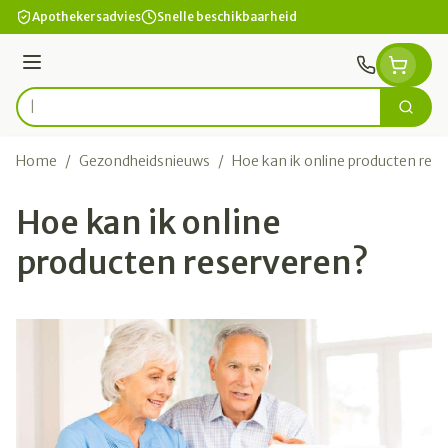
Ga naar de inhoud
Apothekersadvies
Snelle beschikbaarheid
Menu
Zoek
Product, merk, categorie...
Home
/
Gezondheidsnieuws
/
Hoe kan ik online producten res
Hoe kan ik online
producten reserveren?