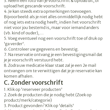
3. Neem een foto van je voorschrift & upload dit, of
upload het gescande voorschrift.
4. Je kan steeds extra opmerkingen toevoegen.
Bijvoorbeeld: als je niet alles onmiddellijk nodig hebt
of nog iets extra nodig heeft; indien het voorschrift
niet voor jou bestemd is, maar voor iemand anders
(vb. kind of ouder), …
5. Voeg eventueel nog een voorschrift toe of druk op
'ga verder'.
6. Controleer uw gegevens en bevestig.
7. Na reservatie ontvang je een bevestigingsmail dat
je je voorschrift verstuurd hebt.
8. Zodra uw medicatie klaar staat zal je een 2e mail
ontvangen om te verwittigen dat je je reservatie kan
komen afhalen.
C. Zonder voorschrift
1. Klik op 'reserveer producten'
2. Zoek de producten die je nodig hebt (Zoek op
product/merk/categorie)
3. Product gevonden? Klik op 'details'