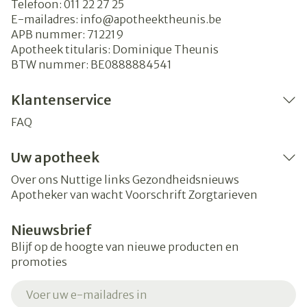
Telefoon:
011 22 27 25
E-mailadres:
info@
apotheektheunis.be
APB nummer:
712219
Apotheek titularis:
Dominique Theunis
BTW nummer:
BE0888884541
Klantenservice
FAQ
Uw apotheek
Over ons
Nuttige links
Gezondheidsnieuws
Apotheker van wacht
Voorschrift
Zorgtarieven
Nieuwsbrief
Blijf op de hoogte van nieuwe producten en
promoties
E-mail adres