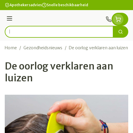
Ga naar de inhoud
Apothekersadvies
Snelle beschikbaarheid
Menu
Zoek
Product, merk, categorie...
Home
/
Gezondheidsnieuws
/
De oorlog verklaren aan luizen
De oorlog verklaren aan
luizen