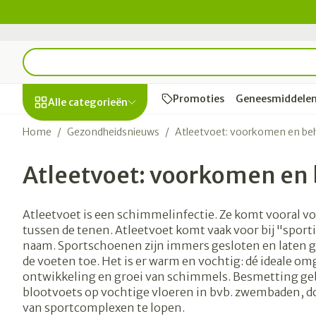
Ga naar de inhoud
Product, merk, categorie...
Promoties
Geneesmiddele
Alle categorieën
Home
/
Gezondheidsnieuws
/
Atleetvoet: voorkomen en be
Promoties
Atleetvoet: voorkomen en
Schoonheid,
Haar en Hoofd
Afslanken
Zwangerscha
Geheugen
Aromatherapi
Lenzen en bril
Insecten
Maag darm ste
verzorging en
hygiëne
Kammen - on
Maaltijdverva
Zwangerschap
Verstuiver
Lensproducte
Verzorging in
Maagzuur
Toon submenu voor Schoonhe
Atleetvoet is een schimmelinfectie. Ze komt vooral vo
Seksualiteit
Beschadigd ha
Eetlustremme
Borstvoeding
Essentiële oli
Brillen
Anti insecten
Lever, galblaa
tussen de tenen. Atleetvoet komt vaak voor bij "sport
Dieet, voeding en
hoofdirritatie
pancreas
naam. Sportschoenen zijn immers gesloten en laten 
Platte buik
Lichaamsverz
Complex - com
Teken tang of 
vitamines
Toon submenu voor Dieet, v
de voeten toe. Het is er warm en vochtig: dé ideale o
Styling - spray
Braken
Vetverbrander
Vitamines en
Zware benen
ontwikkeling en groei van schimmels. Besmetting ge
Zwangerschap en
Verzorging
supplemente
Laxeermiddel
blootvoets op vochtige vloeren in bvb. zwembaden, d
Toon meer
kinderen
van sportcomplexen te lopen.
Oligo-elemen
Honden
Toon submenu voor Zwanger
Toon meer
Toon meer
Toon meer