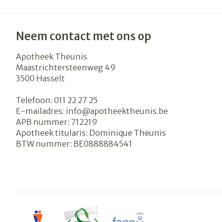
Blaren
Zuurstof
Eelt
Neem contact met ons op
Ademhalingsst
Eksteroog - l
Apotheek Theunis
Toon meer
Maastrichtersteenweg 49
Spieren en ge
3500
Hasselt
Specifiek voo
Naalden en sp
Telefoon:
011 22 27 25
E-mailadres:
info@
apotheektheunis.be
Infecties
Lichaamsverz
Spuiten
APB nummer:
712219
Apotheek titularis:
Dominique Theunis
Deodorant
Oplossing voor
BTW nummer:
BE0888884541
Gezichtsverzo
Naalden
Luizen
Haarverzorgin
Naalden voor 
- pennaalden
Diagnostica
Toon meer