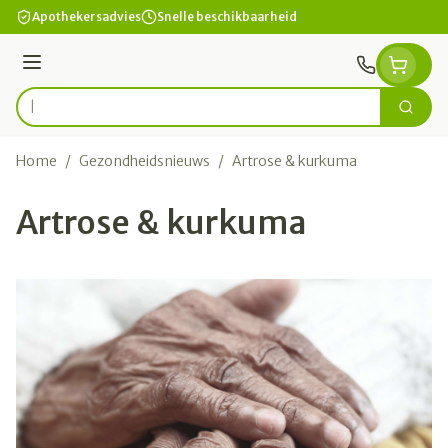
Ga naar de inhoud
Apothekersadvies
Snelle beschikbaarheid
Menu
Zoek
Product, merk, categorie...
Home
/
Gezondheidsnieuws
/
Artrose & kurkuma
Artrose & kurkuma