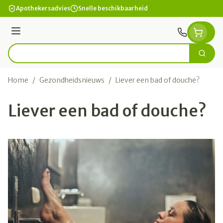
Ga naar de inhoud
Apothekersadvies
Snelle beschikbaarheid
Menu
Zoek
Product, merk, categorie...
Home
/
Gezondheidsnieuws
/
Liever een bad of douche?
Liever een bad of douche?