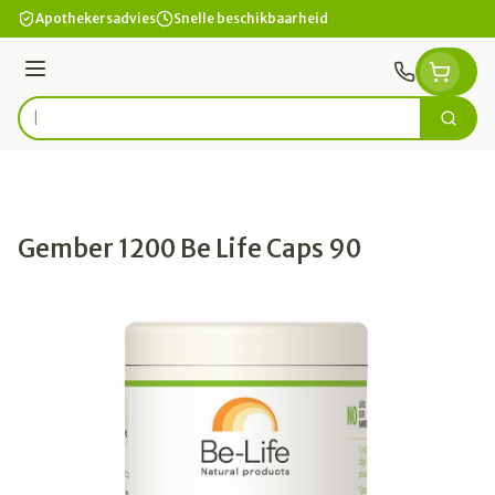
Ga naar de inhoud
Apothekersadvies
Snelle beschikbaarheid
Menu
Zoek
Product, merk, categorie...
Gember 1200 Be Life Caps 90