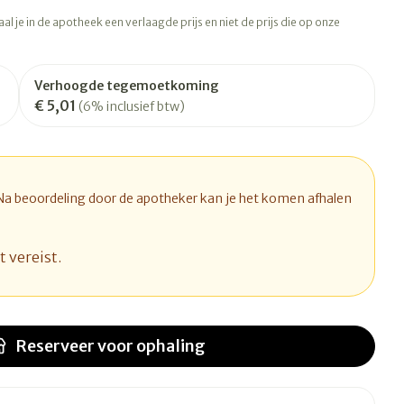
rapie
Toon meer
l je in de apotheek een verlaagde prijs en niet de prijs die op onze
Diagnosetesten en
 stress
Vlooien en teken
meetapparatuur
Oren
Mond en keel
Verhoogde tegemoetkoming
€ 5,01
Alcoholtest
(6% inclusief btw)
ng
Oordopjes
Zuigtabletten
therapie -
Mond, muil of snavel
Bloeddrukmeter
ls
d
 en -druppels
Oorreiniging
Spray - oplossing
Cholesteroltest
l
zen
Oordruppels
Hartslagmeter
 Na beoordeling door de apotheker kan je het komen afhalen
n
hulpmiddelen
Toon meer
t vereist.
Ergonomie
herming
nning en -
Hygiëne
Aambeien
s
Reserveer
voor ophaling
Ademhaling en zuurstof
Bad en douche
je
Badkamer