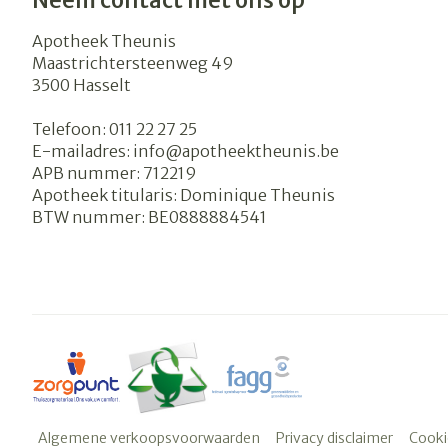
Neem contact met ons op
Apotheek Theunis
Maastrichtersteenweg 49
3500
Hasselt
Telefoon:
011 22 27 25
E-mailadres:
info@
apotheektheunis.be
APB nummer:
712219
Apotheek titularis:
Dominique Theunis
BTW nummer:
BE0888884541
Algemene verkoopsvoorwaarden
Privacy disclaimer
Cooki