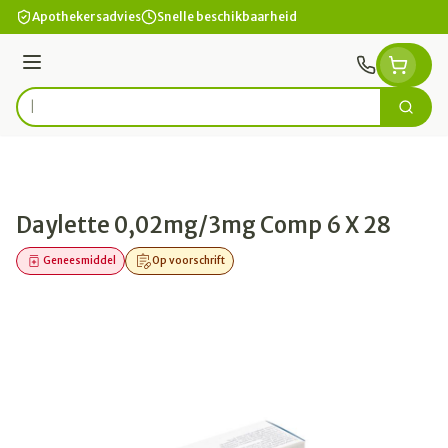
Ga naar de inhoud
Apothekersadvies
Snelle beschikbaarheid
Menu
Zoek
Product, merk, categorie...
Daylette 0,02mg/3mg Comp 6 X 28
Geneesmiddel
Op voorschrift