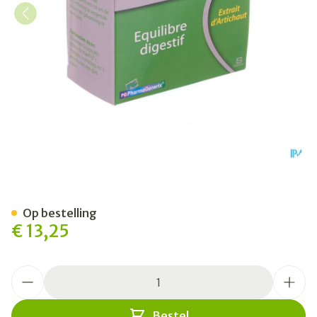
Cynara Pg Pharmagenerix C
Op bestelling
€ 13,25
Aantal
Bestel