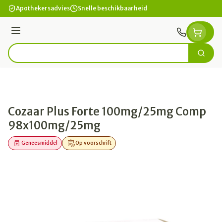
Ga naar de inhoud
Apothekersadvies
Snelle beschikbaarheid
Menu
Zoek
Product, merk, categorie...
Cozaar Plus Forte 100mg/25mg Comp
98x100mg/25mg
Geneesmiddel
Op voorschrift