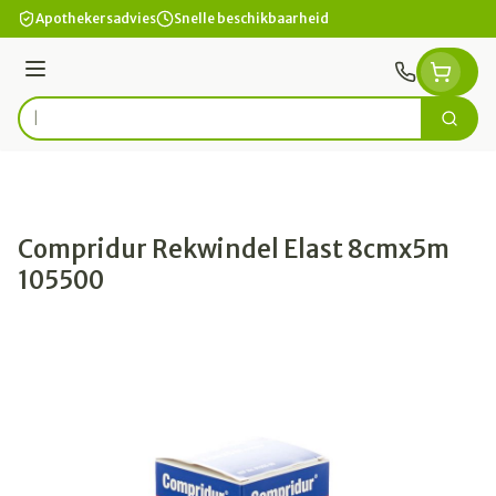
Ga naar de inhoud
Apothekersadvies
Snelle beschikbaarheid
Menu
Zoek
Product, merk, categorie...
Compridur Rekwindel Elast 8cmx5m
105500