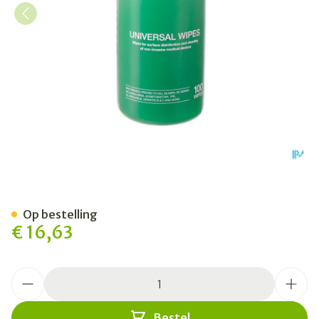
Clinell Universal Wipes Tub 
Op bestelling
€ 16,63
Aantal
Bestel