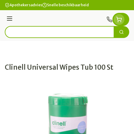
Ga naar de inhoud
Apothekersadvies
Snelle beschikbaarheid
Menu
Zoek
Product, merk, categorie...
Clinell Universal Wipes Tub 100 St