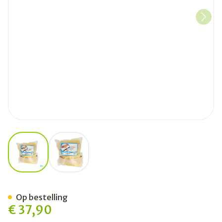
View larger image
View larger image
Botapad Enkelvastbinders S
Op bestelling
€ 37,90