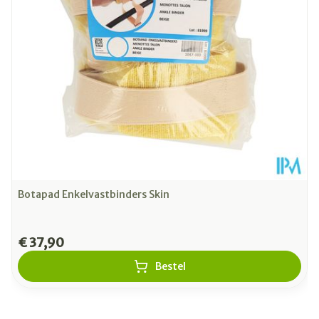
Paar
Verpakking
Kamertemperatuur (15°C -
Behoud
25°C)
Botapad Enkelvastbinders Skin
€ 37,90
Bestel