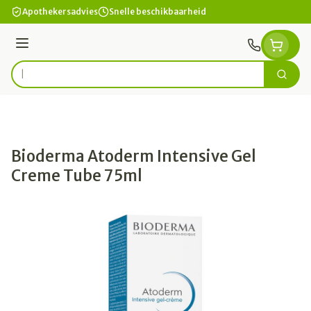
Ga naar de inhoud
Apothekersadvies
Snelle beschikbaarheid
Menu
Zoek
Product, merk, categorie...
Bioderma Atoderm Intensive Gel
Creme Tube 75ml