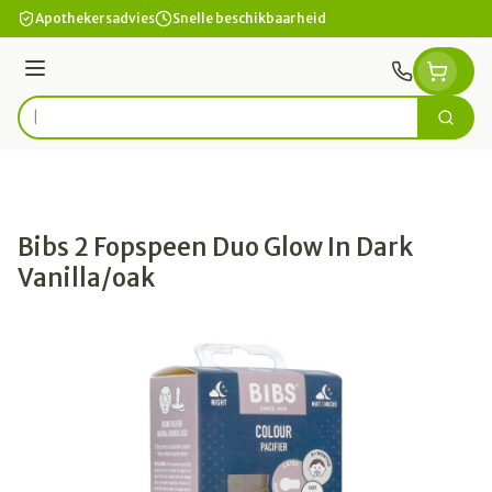
Ga naar de inhoud
Apothekersadvies
Snelle beschikbaarheid
Menu
Zoek
Product, merk, categorie...
Bibs 2 Fopspeen Duo Glow In Dark
Vanilla/oak