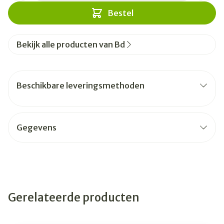
Bestel
Bekijk alle producten van Bd
Beschikbare leveringsmethoden
Gegevens
Gerelateerde producten
Navigeren door de elementen van de carrousel is mogelijk
Druk om carrousel over te slaan
Druk op om naar carrouselnavigatie te gaan