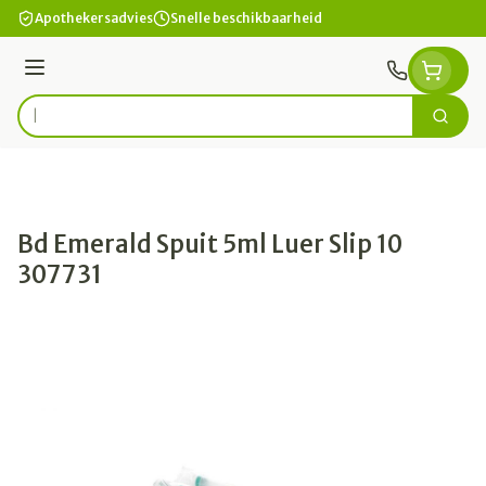
Ga naar de inhoud
Apothekersadvies
Snelle beschikbaarheid
Menu
Zoek
Product, merk, categorie...
Bd Emerald Spuit 5ml Luer Slip 10
307731