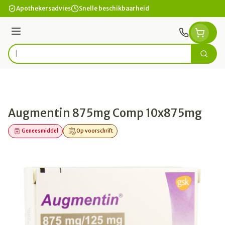
Ga naar de inhoud
Apothekersadvies
Snelle beschikbaarheid
Menu
Zoek
Product, merk, categorie...
Augmentin 875mg Comp 10x875mg
Geneesmiddel
Op voorschrift