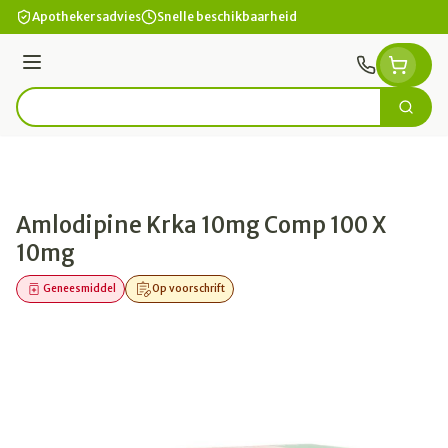
Ga naar de inhoud
Apothekersadvies
Snelle beschikbaarheid
Menu
Zoek
Product, merk, categorie...
Amlodipine Krka 10mg Comp 100 X
10mg
Geneesmiddel
Op voorschrift