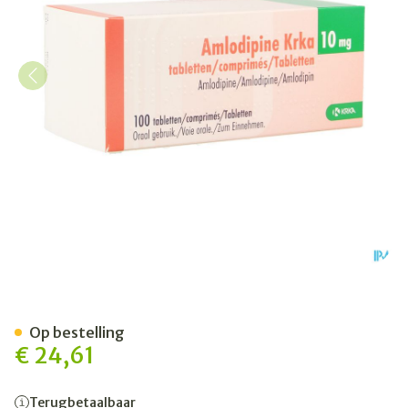
Amlodipine Krka 10mg Com
Op bestelling
€ 24,61
Terugbetaalbaar