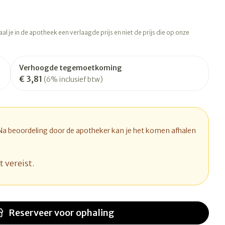
rapie
Toon meer
Diagnosetesten en
 stress
Vlooien en teken
l je in de apotheek een verlaagde prijs en niet de prijs die op onze
meetapparatuur
Oren
Mond en keel
Alcoholtest
ng
Oordopjes
Zuigtabletten
therapie -
Mond, muil of snavel
Verhoogde tegemoetkoming
Bloeddrukmeter
ls
d
 en -druppels
Oorreiniging
Spray - oplossing
€ 3,81
(6% inclusief btw)
Cholesteroltest
l
zen
Oordruppels
Hartslagmeter
n
hulpmiddelen
Toon meer
 Na beoordeling door de apotheker kan je het komen afhalen
t vereist.
Ergonomie
herming
nning en -
Hygiëne
Aambeien
s
Ademhaling en zuurstof
Bad en douche
je
Badkamer
Reserveer
voor ophaling