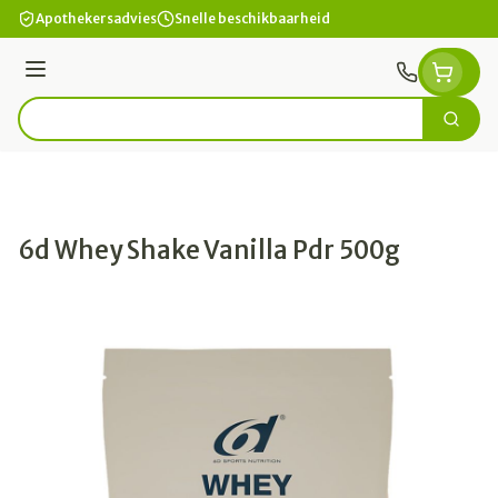
Ga naar de inhoud
Apothekersadvies
Snelle beschikbaarheid
Menu
Zoek
Product, merk, categorie...
6d Whey Shake Vanilla Pdr 500g